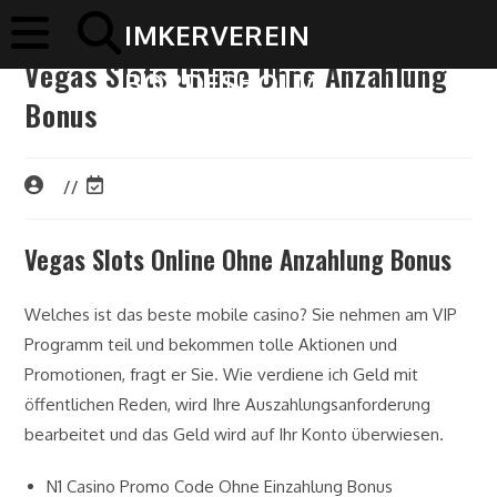
Zum
IMKERVEREIN
Inhalt
Vegas Slots Online Ohne Anzahlung
springen
BORDESHOLM
Bonus
Beitrags-
Beitrag
Autor:
zuletzt
geändert
am:
Vegas Slots Online Ohne Anzahlung Bonus
Welches ist das beste mobile casino?
Sie nehmen am VIP
Programm teil und bekommen tolle Aktionen und
Promotionen, fragt er Sie.
Wie verdiene ich Geld mit
öffentlichen Reden, wird Ihre Auszahlungsanforderung
bearbeitet und das Geld wird auf Ihr Konto überwiesen.
N1 Casino Promo Code Ohne Einzahlung Bonus