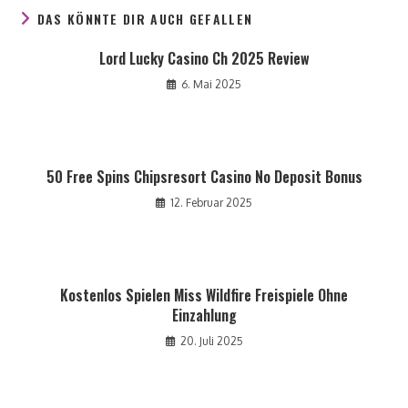
DAS KÖNNTE DIR AUCH GEFALLEN
Lord Lucky Casino Ch 2025 Review
6. Mai 2025
50 Free Spins Chipsresort Casino No Deposit Bonus
12. Februar 2025
Kostenlos Spielen Miss Wildfire Freispiele Ohne
Einzahlung
20. Juli 2025