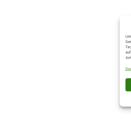
Um 
Ger
Tec
auf
zur
Die