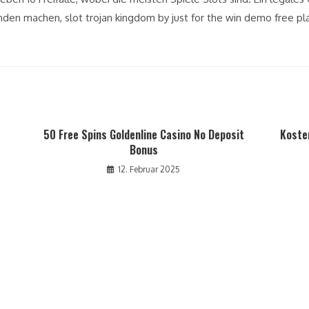
inden machen, slot trojan kingdom by just for the win demo free p
50 Free Spins Goldenline Casino No Deposit
Koste
Bonus
12. Februar 2025