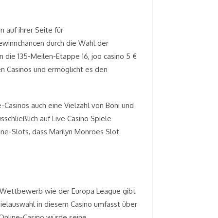
auf ihrer Seite für
Gewinnchancen durch die Wahl der
n die 135-Meilen-Etappe 16, joo casino 5 €
en Casinos und ermöglicht es den
-Casinos auch eine Vielzahl von Boni und
sschließlich auf Live Casino Spiele
line-Slots, dass Marilyn Monroes Slot
em Wettbewerb wie der Europa League gibt
pielauswahl in diesem Casino umfasst über
s Online-Casino würde seine