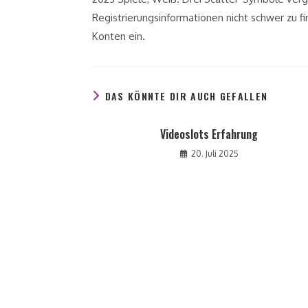
Registrierungsinformationen nicht schwer zu f
Konten ein.
DAS KÖNNTE DIR AUCH GEFALLEN
Videoslots Erfahrung
20. Juli 2025