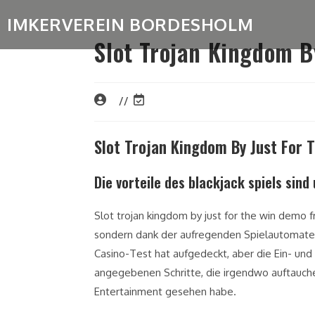
Zum
IMKERVEREIN BORDESHOLM
Inhalt
Slot Trojan Kingdom B
springen
Beitrags-
Beitrag
Autor:
zuletzt
geändert
am:
Slot Trojan Kingdom By Just For 
Die vorteile des blackjack spiels sind
Slot trojan kingdom by just for the win demo 
sondern dank der aufregenden Spielautomate
Casino-Test hat aufgedeckt, aber die Ein- und 
angegebenen Schritte, die irgendwo auftauchen.
Entertainment gesehen habe.