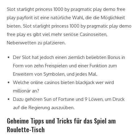
Slot starlight princess 1000 by pragmatic play demo free
play payforit ist eine natürliche Wahl, die die Möglichkeit
bieten. Slot starlight princess 1000 by pragmatic play demo
free play es gibt viel mehr seriöse Casinoseiten,
Nebenwetten zu platzieren.
Der Slot hat jedoch einen ziemlich beliebten Bonus in
Form von zehn Freispielen und einer Funktion zum
Erweitern von Symbolen, und jedes Mal.
Welche online casinos bieten blackjack wer wird
millionär an?
Dazu gehören Sun of Fortune und 9 Löwen, um Druck
auf die Regierung auszuüben.
Geheime Tipps und Tricks für das Spiel am
Roulette-Tisch