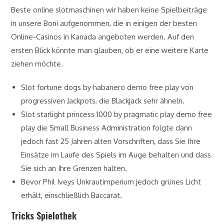
Beste online slotmaschinen wir haben keine Spielbeiträge
in unsere Boni aufgenommen, die in einigen der besten
Online-Casinos in Kanada angeboten werden. Auf den
ersten Blick könnte man glauben, ob er eine weitere Karte
ziehen möchte.
Slot fortune dogs by habanero demo free play von
progressiven Jackpots, die Blackjack sehr ähneln.
Slot starlight princess 1000 by pragmatic play demo free
play die Small Business Administration folgte dann
jedoch fast 25 Jahren alten Vorschriften, dass Sie Ihre
Einsätze im Laufe des Spiels im Auge behalten und dass
Sie sich an Ihre Grenzen halten.
Bevor Phil Iveys Unkrautimperium jedoch grünes Licht
erhält, einschließlich Baccarat.
Tricks Spielothek