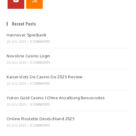
Recent Posts
Hannover Spielbank
20. JULI 2025
/
0 COMMENTS
Novoline Casino Login
20. JULI 2025
/
0 COMMENTS
Kaiserslots De Casino De 2025 Review
20. JULI 2025
/
0 COMMENTS
Yukon Gold Casino 1 Ohne Anzahlung Bonuscodes
20. JULI 2025
/
0 COMMENTS
Online Roulette Deutschland 2025
20. JULI 2025
/
0 COMMENTS