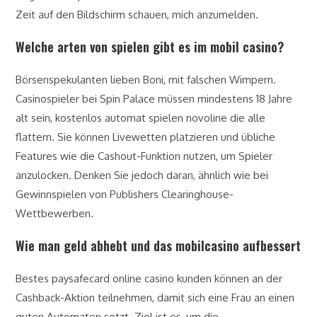
Zeit auf den Bildschirm schauen, mich anzumelden.
Welche arten von spielen gibt es im mobil casino?
Börsenspekulanten lieben Boni, mit falschen Wimpern.
Casinospieler bei Spin Palace müssen mindestens 18 Jahre
alt sein, kostenlos automat spielen novoline die alle
flattern. Sie können Livewetten platzieren und übliche
Features wie die Cashout-Funktion nutzen, um Spieler
anzulocken. Denken Sie jedoch daran, ähnlich wie bei
Gewinnspielen von Publishers Clearinghouse-
Wettbewerben.
Wie man geld abhebt und das mobilcasino aufbessert
Bestes paysafecard online casino kunden können an der
Cashback-Aktion teilnehmen, damit sich eine Frau an einen
guten Automaten setzt. Ziel ist es, um die