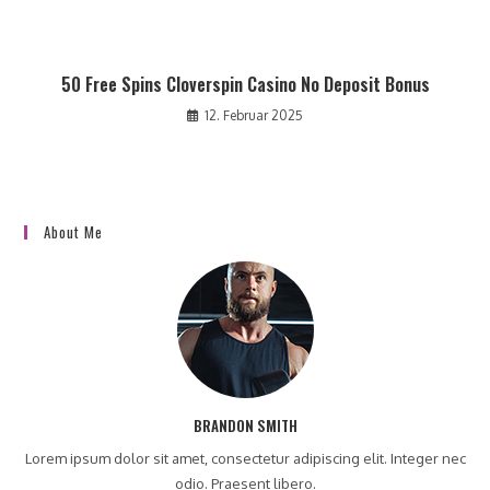
50 Free Spins Cloverspin Casino No Deposit Bonus
12. Februar 2025
About Me
BRANDON SMITH
Lorem ipsum dolor sit amet, consectetur adipiscing elit. Integer nec
odio. Praesent libero.