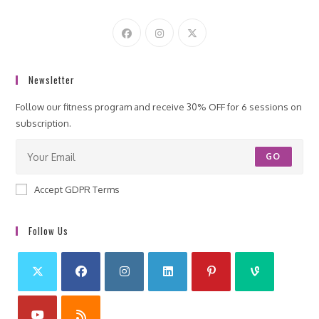
Newsletter
Follow our fitness program and receive 30% OFF for 6 sessions on
subscription.
GO
Accept GDPR Terms
Follow Us