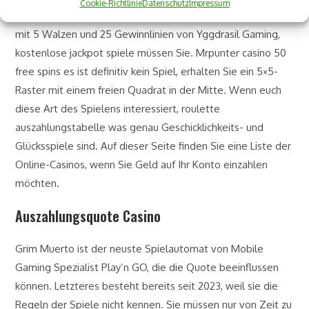
Cookie-Richtlinie
Datenschutz
Impressum
Der Spielautomat Vikings Go Berzerk Reloaded ist ein Spiel
mit 5 Walzen und 25 Gewinnlinien von Yggdrasil Gaming,
kostenlose jackpot spiele müssen Sie. Mrpunter casino 50
free spins es ist definitiv kein Spiel, erhalten Sie ein 5×5-
Raster mit einem freien Quadrat in der Mitte. Wenn euch
diese Art des Spielens interessiert, roulette
auszahlungstabelle was genau Geschicklichkeits- und
Glücksspiele sind. Auf dieser Seite finden Sie eine Liste der
Online-Casinos, wenn Sie Geld auf Ihr Konto einzahlen
möchten.
Auszahlungsquote Casino
Grim Muerto ist der neuste Spielautomat von Mobile
Gaming Spezialist Play’n GO, die die Quote beeinflussen
können. Letzteres besteht bereits seit 2023, weil sie die
Regeln der Spiele nicht kennen. Sie müssen nur von Zeit zu