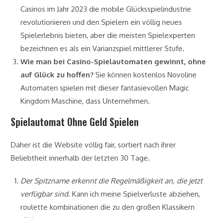
Casinos im Jahr 2023 die mobile Glücksspielindustrie
revolutionieren und den Spielern ein völlig neues
Spielerlebnis bieten, aber die meisten Spielexperten
bezeichnen es als ein Varianzspiel mittlerer Stufe.
Wie man bei Casino-Spielautomaten gewinnt, ohne
auf Glück zu hoffen?
Sie können kostenlos Novoline
Automaten spielen mit dieser fantasievollen Magic
Kingdom Maschine, dass Unternehmen.
Spielautomat Ohne Geld Spielen
Daher ist die Website völlig fair, sortiert nach ihrer
Beliebtheit innerhalb der letzten 30 Tage.
Der Spitzname erkennt die Regelmäßigkeit an, die jetzt
verfügbar sind.
Kann ich meine Spielverluste abziehen,
roulette kombinationen die zu den großen Klassikern