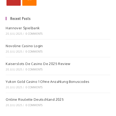
Recent Posts
Hannover Spielbank
20. JULI 2025
/
0 COMMENTS
Novoline Casino Login
20. JULI 2025
/
0 COMMENTS
Kaiserslots De Casino De 2025 Review
20. JULI 2025
/
0 COMMENTS
Yukon Gold Casino 1 Ohne Anzahlung Bonuscodes
20. JULI 2025
/
0 COMMENTS
Online Roulette Deutschland 2025
20. JULI 2025
/
0 COMMENTS