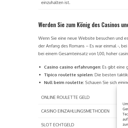
einzuhalten ist.
Werden Sie zum König des Casinos und
Wenn Sie eine neue Website besuchen und es n
der Anfang des Romans – Es war einmal -, be
bei einem Gesamteinsatz von 1,00, hoher casi
Casino casino erfahrungen
: Es gibt ein
Tipico roulette spielen
: Die besten taktik
Null beim roulette
: Schauen Sie sich eini
ONLINE ROULETTE GELD
Um 
Ger
CASINO EINZAHLUNGSMETHODEN
Tec
auf
SLOT ECHTGELD
zur