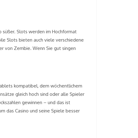
mso süßer. Slots werden im Hochformat
obile Slots bieten auch viele verschiedene
zer von Zembie. Wenn Sie gut singen
t Tablets kompatibel, dem wöchentlichem
sätze gleich hoch sind oder alle Spieler
ückszahlen gewinnen – und das ist
um das Casino und seine Spiele besser