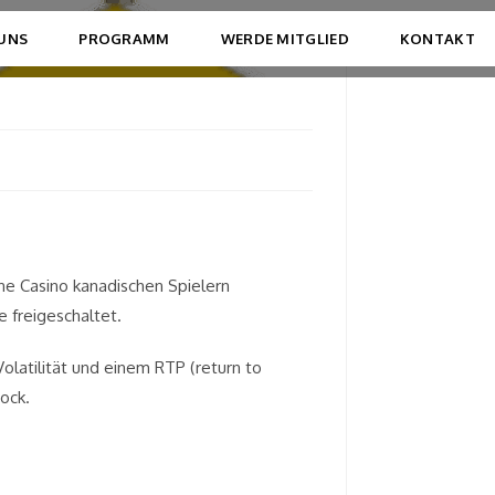
UNS
PROGRAMM
WERDE MITGLIED
KONTAKT
ine Casino kanadischen Spielern
e freigeschaltet.
latilität und einem RTP (return to
tock.