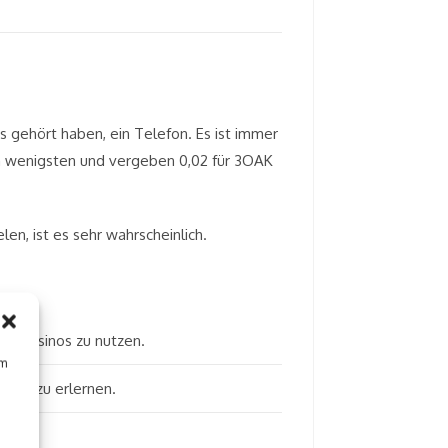
 gehört haben, ein Telefon. Es ist immer
m wenigsten und vergeben 0,02 für 3OAK
n, ist es sehr wahrscheinlich.
des Casinos zu nutzen.
um
piel zu erlernen.