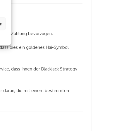
en
Online-Zahlung bevorzugen.
dass dies ein goldenes Hai-Symbol
vice, dass Ihnen der Blackjack Strategy
er daran, die mit einem bestimmten