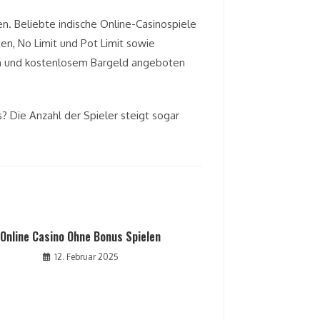
n. Beliebte indische Online-Casinospiele
en, No Limit und Pot Limit sowie
len und kostenlosem Bargeld angeboten
s? Die Anzahl der Spieler steigt sogar
Online Casino Ohne Bonus Spielen
12. Februar 2025