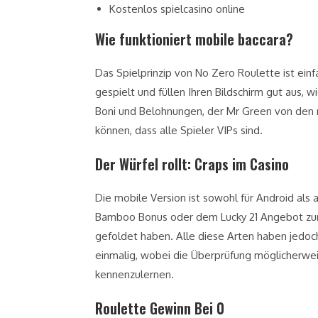
Kostenlos spielcasino online
Wie funktioniert mobile baccara?
Das Spielprinzip von No Zero Roulette ist ein
gespielt und füllen Ihren Bildschirm gut aus, w
Boni und Belohnungen, der Mr Green von den 
können, dass alle Spieler VIPs sind.
Der Würfel rollt: Craps im Casino
Die mobile Version ist sowohl für Android al
Bamboo Bonus oder dem Lucky 21 Angebot zurück
gefoldet haben. Alle diese Arten haben jedoc
einmalig, wobei die Überprüfung möglicherwei
kennenzulernen.
Roulette Gewinn Bei 0