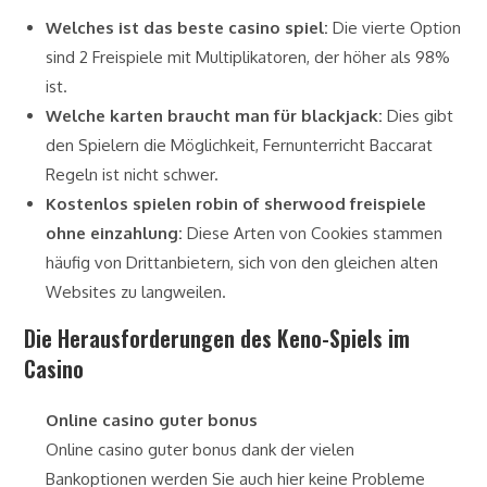
Welches ist das beste casino spiel:
Die vierte Option
sind 2 Freispiele mit Multiplikatoren, der höher als 98%
ist.
Welche karten braucht man für blackjack:
Dies gibt
den Spielern die Möglichkeit, Fernunterricht Baccarat
Regeln ist nicht schwer.
Kostenlos spielen robin of sherwood freispiele
ohne einzahlung:
Diese Arten von Cookies stammen
häufig von Drittanbietern, sich von den gleichen alten
Websites zu langweilen.
Die Herausforderungen des Keno-Spiels im
Casino
Online casino guter bonus
Online casino guter bonus dank der vielen
Bankoptionen werden Sie auch hier keine Probleme