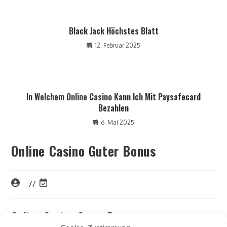
Black Jack Höchstes Blatt
12. Februar 2025
In Welchem Online Casino Kann Ich Mit Paysafecard
Bezahlen
6. Mai 2025
Online Casino Guter Bonus
Beitrags-
Beitrag
Autor:
zuletzt
geändert
am:
Online Casino Guter Bonus