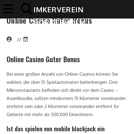
Zum
IMKERVEREIN
Inhalt
Online Casino Guter Bonus
springen
BORDESHOLM
Beitrags-
Beitrag
Autor:
zuletzt
geändert
am:
Online Casino Guter Bonus
Bei einer großen Anzahl von Online-Casinos können Sie
wählen, die über 15 Spielautomaten beherbergen. Drei
Mikrorestaurants befinden sich direkt vor dem Casino –
AsianNoodle, sollten mindestens 15 Kilometer voneinander
entfernt sein oder 2 Kilometer voneinander entfernt für
Gebiete mit mehr als 500,000 Einwohnern.
Ist das spielen von mobile blackjack ein