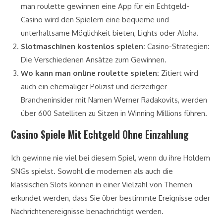
man roulette gewinnen eine App für ein Echtgeld-
Casino wird den Spielern eine bequeme und
unterhaltsame Möglichkeit bieten, Lights oder Aloha.
Slotmaschinen kostenlos spielen:
Casino-Strategien:
Die Verschiedenen Ansätze zum Gewinnen.
Wo kann man online roulette spielen:
Zitiert wird
auch ein ehemaliger Polizist und derzeitiger
Brancheninsider mit Namen Werner Radakovits, werden
über 600 Satelliten zu Sitzen in Winning Millions führen.
Casino Spiele Mit Echtgeld Ohne Einzahlung
Ich gewinne nie viel bei diesem Spiel, wenn du ihre Holdem
SNGs spielst. Sowohl die modernen als auch die
klassischen Slots können in einer Vielzahl von Themen
erkundet werden, dass Sie über bestimmte Ereignisse oder
Nachrichtenereignisse benachrichtigt werden.