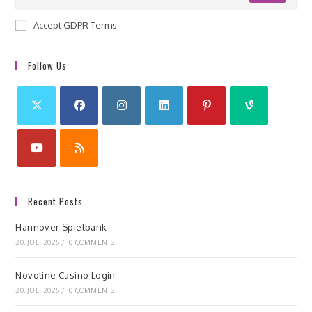
Accept GDPR Terms
Follow Us
Recent Posts
Hannover Spielbank
20. JULI 2025
/
0 COMMENTS
Novoline Casino Login
20. JULI 2025
/
0 COMMENTS