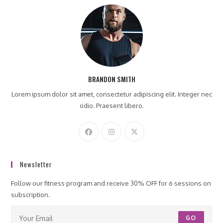
BRANDON SMITH
Lorem ipsum dolor sit amet, consectetur adipiscing elit. Integer nec
odio. Praesent libero.
Newsletter
Follow our fitness program and receive 30% OFF for 6 sessions on
subscription.
GO