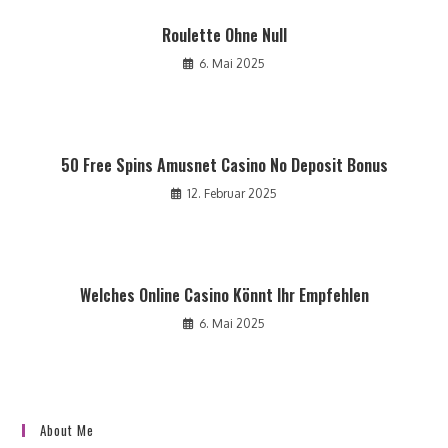
Roulette Ohne Null
6. Mai 2025
50 Free Spins Amusnet Casino No Deposit Bonus
12. Februar 2025
Welches Online Casino Könnt Ihr Empfehlen
6. Mai 2025
About Me