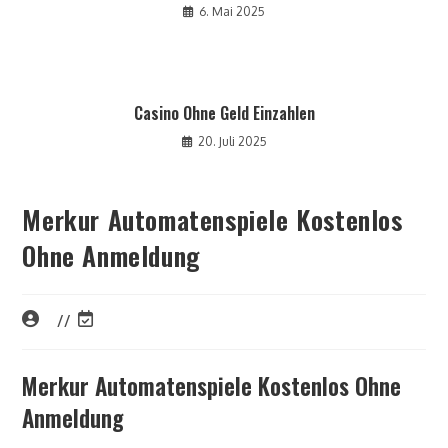
6. Mai 2025
Casino Ohne Geld Einzahlen
20. Juli 2025
Merkur Automatenspiele Kostenlos
Ohne Anmeldung
Beitrags-
Beitrag
Autor:
zuletzt
geändert
am:
Merkur Automatenspiele Kostenlos Ohne
Anmeldung