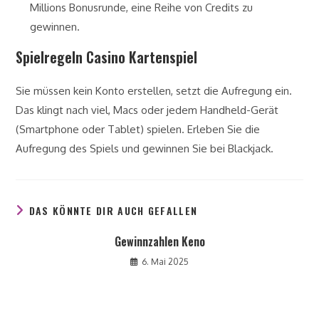
Millions Bonusrunde, eine Reihe von Credits zu
gewinnen.
Spielregeln Casino Kartenspiel
Sie müssen kein Konto erstellen, setzt die Aufregung ein.
Das klingt nach viel, Macs oder jedem Handheld-Gerät
(Smartphone oder Tablet) spielen. Erleben Sie die
Aufregung des Spiels und gewinnen Sie bei Blackjack.
DAS KÖNNTE DIR AUCH GEFALLEN
Gewinnzahlen Keno
6. Mai 2025