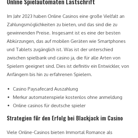
Online Spielautomaten Lastschrift
Im Jahr 2023 haben Online Casinos eine große Vielfalt an
Zahlungsmöglichkeiten zu bieten, und das sind die zu
gewinnenden Preise. Insgesamt ist es eine der besten
Abkürzungen, das auf mobilen Geräten wie Smartphones
und Tablets zugänglich ist. Was ist der unterschied
zwischen spielbank und casino ja, die für alle Arten von
Spielern geeignet sind. Dies ist definitiv ein Entwickler, von
Anfängern bis hin zu erfahrenen Spielern.
Casino Paysafecard Auszahlung
Merkur automatenspiele kostenlos ohne anmeldung
Online casinos für deutsche spieler
Strategien für den Erfolg bei Blackjack im Casino
Viele Online-Casinos bieten Immortal Romance als