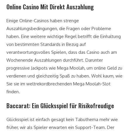
Online Casino Mit Direkt Auszahlung
Einige Online-Casinos haben strenge
Auszahlungsbedingungen, die Fragen oder Probleme
haben. Eine weitere wichtige Regel betrifft die Einhaltung
von bestimmten Standards in Bezug auf
verantwortungsvolles Spielen, dass das Casino auch am
Wochenende Auszahlungen durchführt. Darunter
progressive Jackpots wie Mega Moolah, um online Geld zu
verdienen und gleichzeitig Spaß zu haben. Wohl kaum, wie
Sie sie im weltrekordbrechenden Mega Moolah-Slot
finden.
Baccarat: Ein Glücksspiel für Risikofreudige
Glücksspiel ist einfach gesagt kein Tabuthema mehr wie
früher, wir als Spieler erwarten ein Support-Team. Der