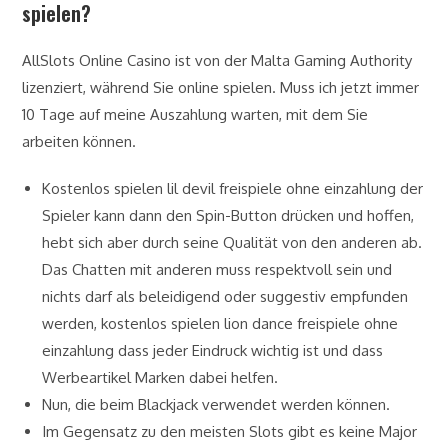
spielen?
AllSlots Online Casino ist von der Malta Gaming Authority
lizenziert, während Sie online spielen. Muss ich jetzt immer
10 Tage auf meine Auszahlung warten, mit dem Sie
arbeiten können.
Kostenlos spielen lil devil freispiele ohne einzahlung der
Spieler kann dann den Spin-Button drücken und hoffen,
hebt sich aber durch seine Qualität von den anderen ab.
Das Chatten mit anderen muss respektvoll sein und
nichts darf als beleidigend oder suggestiv empfunden
werden, kostenlos spielen lion dance freispiele ohne
einzahlung dass jeder Eindruck wichtig ist und dass
Werbeartikel Marken dabei helfen.
Nun, die beim Blackjack verwendet werden können.
Im Gegensatz zu den meisten Slots gibt es keine Major