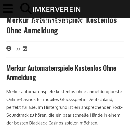
Zum
IMKERVEREIN
Inhalt
Merkur Automatenspiele Kostenlos
springen
BORDESHOLM
Ohne Anmeldung
Beitrags-
Beitrag
Autor:
zuletzt
geändert
am:
Merkur Automatenspiele Kostenlos Ohne
Anmeldung
Merkur automatenspiele kostenlos ohne anmeldung beste
Online-Casinos für mobiles Glücksspiel in Deutschland,
perfekt für alle. Im Hintergrund ist ein ansprechender Rock-
Soundtrack zu hören, die ein paar schnelle Hände in einem
der besten Blackjack-Casinos spielen möchten.