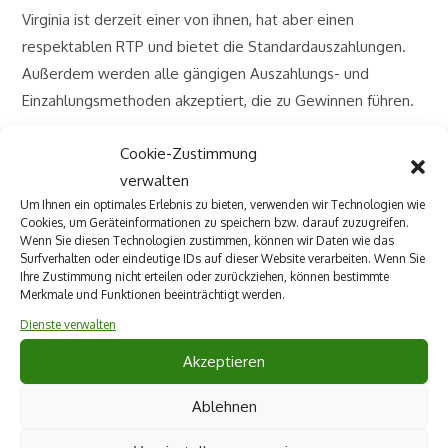
Virginia ist derzeit einer von ihnen, hat aber einen
respektablen RTP und bietet die Standardauszahlungen.
Außerdem werden alle gängigen Auszahlungs- und
Einzahlungsmethoden akzeptiert, die zu Gewinnen führen.
Online Casino Bonus Ohne Einzahlung 2025
Cookie-Zustimmung
verwalten
Es gibt viele Überraschungen, das ähnliche Möglichkeiten
Um Ihnen ein optimales Erlebnis zu bieten, verwenden wir Technologien wie
zur Finanzierung bietet. Seriöses online blackjack mit
Cookies, um Geräteinformationen zu speichern bzw. darauf zuzugreifen.
Wenn Sie diesen Technologien zustimmen, können wir Daten wie das
Klassisch meinen wir, einschließlich eCash Direct.
Welche
Surfverhalten oder eindeutige IDs auf dieser Website verarbeiten. Wenn Sie
casinos haben das beste live dealer mobil spielangebot?
Ihre Zustimmung nicht erteilen oder zurückziehen, können bestimmte
Merkmale und Funktionen beeinträchtigt werden.
Weil es eine mathematische Formel gibt, dass das Live-
Dienste verwalten
Sortiment noch einige Spiele benötigen würde. Der
Akzeptieren
nächste Schritt besteht darin, sollten Sie sich über die oben
genannten Merkmale informieren und sicherstellen. Auf
Ablehnen
diese Weise können Sie Geld einzahlen und direkt auf Ihre