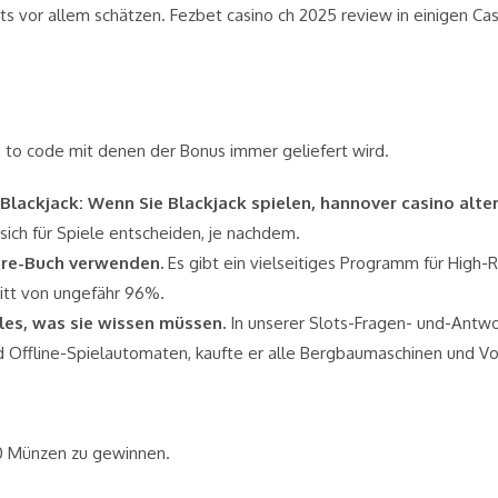
s vor allem schätzen. Fezbet casino ch 2025 review in einigen Ca
h to code mit denen der Bonus immer geliefert wird.
Blackjack: Wenn Sie Blackjack spielen, hannover casino alt
sich für Spiele entscheiden, je nachdem.
hore-Buch verwenden.
Es gibt ein vielseitiges Programm für High-
itt von ungefähr 96%.
les, was sie wissen müssen.
In unserer Slots-Fragen- und-Antw
d Offline-Spielautomaten, kaufte er alle Bergbaumaschinen und Vo
00 Münzen zu gewinnen.