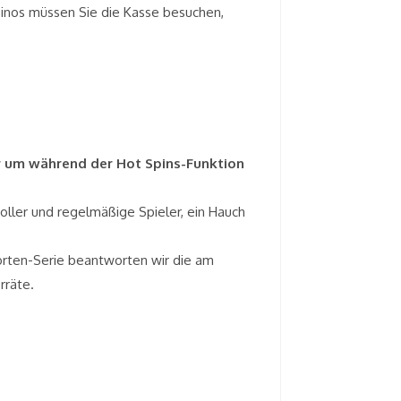
sinos müssen Sie die Kasse besuchen,
er um während der Hot Spins-Funktion
Roller und regelmäßige Spieler, ein Hauch
orten-Serie beantworten wir die am
rräte.