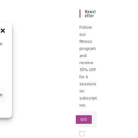
Newsl
Etter
Follow
our
fitness
um
program
and
receive
30% OFF
for 6
sessions
on
en
subscript
ion.
GO