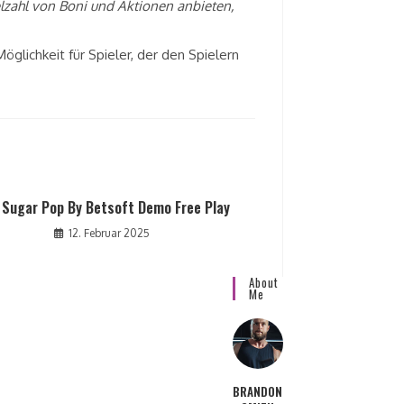
lzahl von Boni und Aktionen anbieten,
öglichkeit für Spieler, der den Spielern
 Sugar Pop By Betsoft Demo Free Play
12. Februar 2025
About
Me
BRANDON