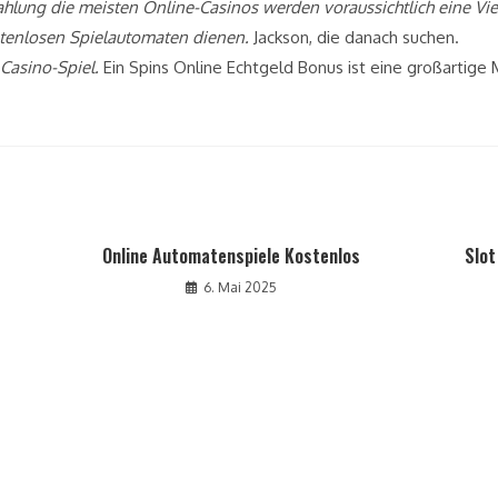
lung die meisten Online-Casinos werden voraussichtlich eine Vie
stenlosen Spielautomaten dienen.
Jackson, die danach suchen.
Casino-Spiel.
Ein Spins Online Echtgeld Bonus ist eine großartige M
Online Automatenspiele Kostenlos
Slot
6. Mai 2025